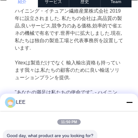
紹介
サービス
歴史
Team
ハイニング・イチュアン繊維産業株式会社 2019
年に設立されました. 私たちの会社は,高品質の製
品,良いサービス,競争力のある価格,効率的で省エ
ネの機械で有名です.世界中に拡大しました.現在,
私たちは独自の製造工場と代表事務所を設置して
います.
Yitexは製造だけでなく 輸入輸出資格も持ってい
ます我々は,私たちの顧客のために良い輸送ソリ
ューションプランを提供.
"あなたの満足は私たちの使命です". - ハイニン
グ・イチュアン・テキスタイル・インダストリー
LEE
株式会社そして,あなたのビジネスに完全に信頼
できるパートナーになります.
11:50 PM
Good day, what product are you looking for?