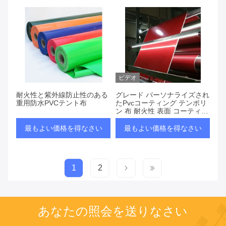
ビデオ
耐火性と紫外線防止性のある
グレード パーソナライズされ
重用防水PVCテント布
たPvcコーティング テンポリ
ン 布 耐火性 表面 コーティン
グバック
最もよい価格を得なさい
最もよい価格を得なさい
1
2
あなたの照会を送りなさい