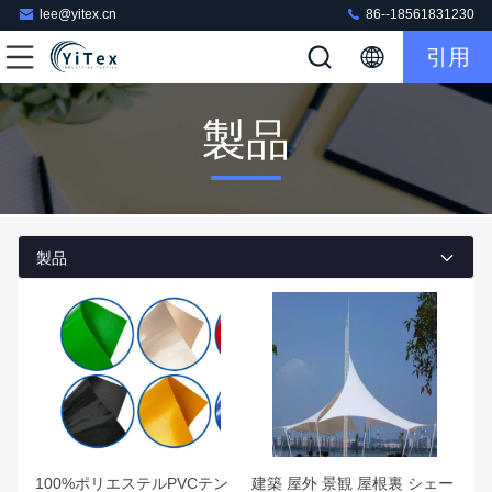
lee@yitex.cn
86--18561831230
引用
製品
製品
100%ポリエステルPVCテン
建築 屋外 景観 屋根裏 シェー