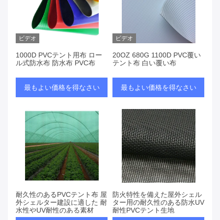
ビデオ
ビデオ
1000D PVCテント用布 ロー
20OZ 680G 1100D PVC覆い
ル式防水布 防水布 PVC布
テント布 白い覆い布
最もよい価格を得なさい
最もよい価格を得なさい
耐久性のあるPVCテント布 屋
防火特性を備えた屋外シェル
外シェルター建設に適した 耐
ター用の耐久性のある防水UV
水性やUV耐性のある素材
耐性PVCテント生地