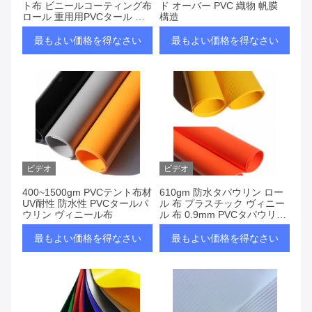
ト布 ビニールコーティング布
ド オーバー PVC 織物 帆膜
ロール 重用用PVCタール 防
構造
水
最もよい価格を得なさい
最もよい価格を得なさい
ビデオ
ビデオ
400~1500gm PVCテント布材
610gm 防水タパウリン ロー
UV耐性 防水性 PVCタールパ
ル 布 プラスチック ヴィニー
ウリン ヴィニール布
ル 布 0.9mm PVCタパウリン
ロール
最もよい価格を得なさい
最もよい価格を得なさい