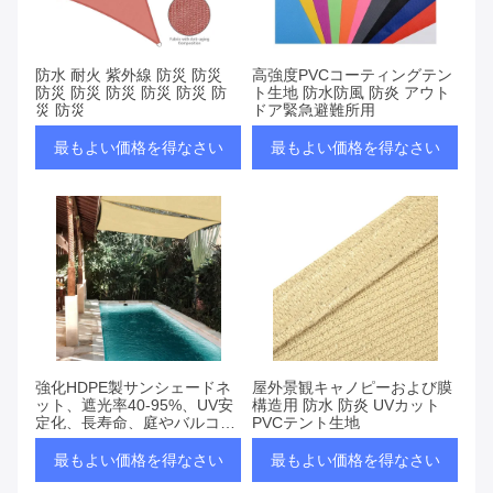
防水 耐火 紫外線 防災 防災
高強度PVCコーティングテン
防災 防災 防災 防災 防災 防
ト生地 防水防風 防炎 アウト
災 防災
ドア緊急避難所用
最もよい価格を得なさい
最もよい価格を得なさい
強化HDPE製サンシェードネ
屋外景観キャノピーおよび膜
ット、遮光率40-95%、UV安
構造用 防水 防炎 UVカット
定化、長寿命、庭やバルコニ
PVCテント生地
ー用
最もよい価格を得なさい
最もよい価格を得なさい