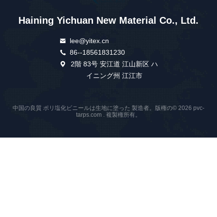
Haining Yichuan New Material Co., Ltd.
lee@yitex.cn
86--18561831230
2階 83号 安江道 江山新区 ハ
イニング州 江江市
中国の良質 ポリ塩化ビニールは生地に塗った 製造者。版権の© 2026 pvc-
tarps.com . 複製権所有。