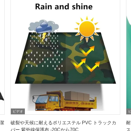
ビデオ
最もよい価格を得なさい
潔
破裂や天候に耐えるポリエステル PVC トラックカ
耐
バー 紫外線保護布 -20Cから70C
ス