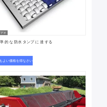
ビデオ
最もよい価格を得なさい
準 的 な 防水 タンプ に 達 する
もよい価格を得なさい