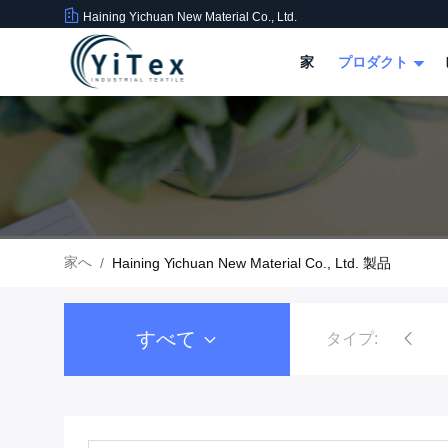
Haining Yichuan New Material Co., Ltd.
家
プロダクト
家へ
/
Haining Yichuan New Material Co., Ltd. 製品
すべて
タイプ:
ポリ塩化ビニールは生地に塗った
PVCタパウリン