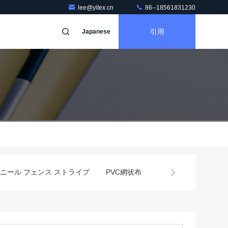
lee@yitex.cn
86--18561831230
引用
Japanese
ニール フェンス ストライプ
PVC網状布
PVC トラックカバー