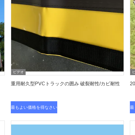
ビデオ
最もよい価格を得なさい
し
重用耐久型PVCトラックの囲み 破裂耐性/カビ耐性
2
最もよい価格を得なさい
最