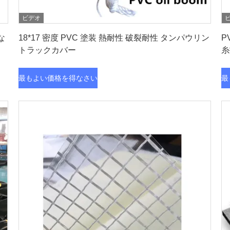
ビデオ
最もよい価格を得なさい
な
18*17 密度 PVC 塗装 熱耐性 破裂耐性 タンパウリン
P
トラックカバー
糸
最もよい価格を得なさい
最