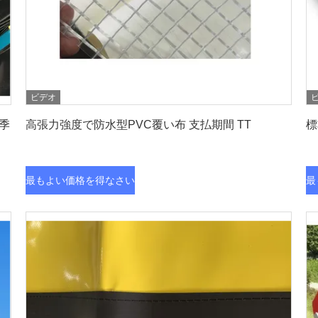
ビデオ
最もよい価格を得なさい
季
高張力強度で防水型PVC覆い布 支払期間 TT
標
最もよい価格を得なさい
最