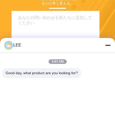
るだけ早く答える。
LEE
3:07 AM
送りなさい
Good day, what product are you looking for?
Haining Yichuan New Material Co., Ltd.