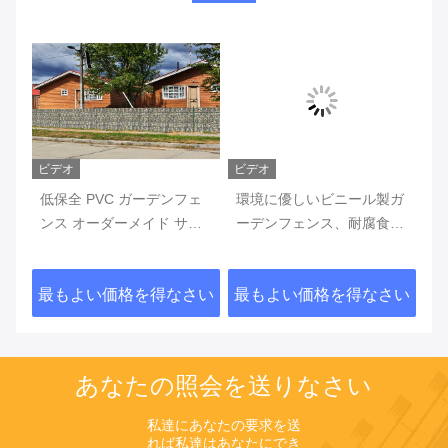
ビデオ
ビデオ
ビ
ェ
環境に優しいビニール製ガ
ガーデン PVC フェンステ
1
イ
ーデンフェンス、耐腐食性
ープ UV 耐性プライバシー
ェ
外プ
PVCピケットフェンス、家
スクリーンストリップチェ
プ
ン
庭用パティオ、公園の隔離
ーンリンクフェンス部品用
ッ
さい
最もよい価格を得なさい
最もよい価格を得なさい
最
用
あなたの照会を送りなさい
私達にあなたの要求を送
れば私達はあなたにでき