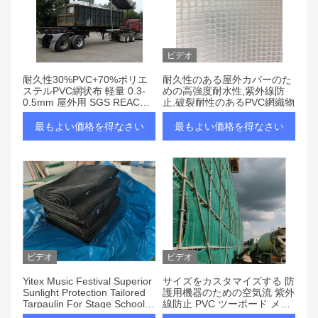
ビデオ
耐久性30%PVC+70%ポリエ
耐久性のある屋外カバーのた
ステルPVC網状布 軽量 0.3-
めの高強度耐水性,紫外線防
0.5mm 屋外用 SGS REACH
止,破裂耐性のあるPVC網織物
ROHS CE 認証
最もよい価格を得なさい
最もよい価格を得なさい
ビデオ
ビデオ
Yitex Music Festival Superior
サイズをカスタマイズする 防
Sunlight Protection Tailored
護用機器のための空気流 紫外
Tarpaulin For Stage School
線防止 PVC ツーボード メッ
Sports Carnivals
シュ ターパウリン