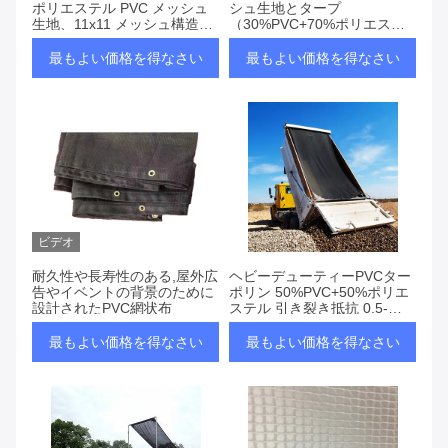
ポリエステル PVC メッシュ
シュ生地とタープ
生地、11x11 メッシュ構造、
（30%PVC+70%ポリエステ
厚さ 0.3 ～ 0.5mm、屋外用
ル素材、軽量0.3-0.5mm厚、
途向け
SGS.REACH.ROHS.CE認証
最もよい価格を得なさい
最もよい価格を得なさい
取得済み）
ビデオ
耐久性や長寿性のある,屋外広
ヘビーデューティーPVCター
告やイベントの背景のために
ポリン 50%PVC+50%ポリエ
設計されたPVC網状布
ステル 引き裂き抵抗 0.5-
0.8mm 屋外テント用 CE認証
取得
最もよい価格を得なさい
最もよい価格を得なさい