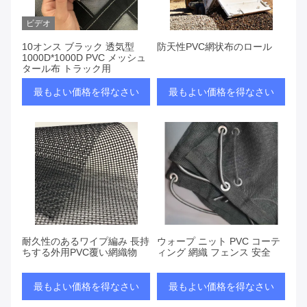
ビデオ
10オンス ブラック 透気型
防天性PVC網状布のロール
1000D*1000D PVC メッシュ
タール布 トラック用
最もよい価格を得なさい
最もよい価格を得なさい
耐久性のあるワイプ編み 長持
ウォープ ニット PVC コーテ
ちする外用PVC覆い網織物
ィング 網織 フェンス 安全
最もよい価格を得なさい
最もよい価格を得なさい