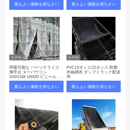
最もよい価格を得なさい
最もよい価格を得なさい
ビデオ
ビデオ
呼吸可能な パーソナライズ
PVC18オンス22オンス 防紫
脚手台 ターパウリン
外線網布 ダンプトラック配送
340GSM 1000D ビニール フ
用
ェンス テープ 建設用 PVC メ
ッシュ 布
最もよい価格を得なさい
最もよい価格を得なさい