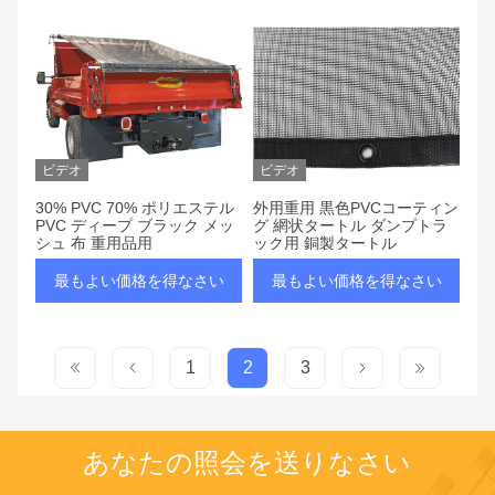
ビデオ
ビデオ
30% PVC 70% ポリエステル
外用重用 黒色PVCコーティン
PVC ディープ ブラック メッ
グ 網状タートル ダンプトラ
シュ 布 重用品用
ック用 銅製タートル
最もよい価格を得なさい
最もよい価格を得なさい
1
2
3
あなたの照会を送りなさい